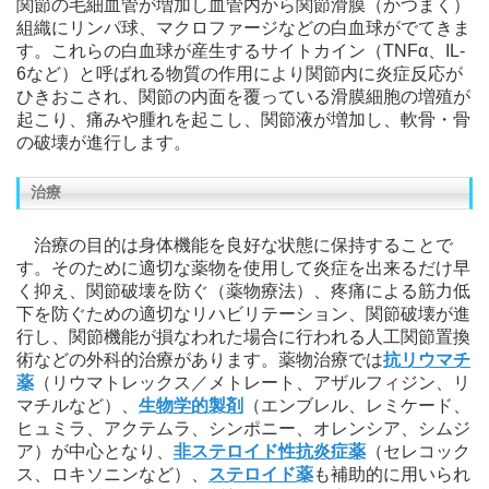
関節の毛細血管が増加し血管内から関節滑膜（かつまく）
組織にリンパ球、マクロファージなどの白血球がでてきま
す。これらの白血球が産生するサイトカイン（TNFα、IL-
6など）と呼ばれる物質の作用により関節内に炎症反応が
ひきおこされ、関節の内面を覆っている滑膜細胞の増殖が
起こり、痛みや腫れを起こし、関節液が増加し、軟骨・骨
の破壊が進行します。
治療
治療の目的は身体機能を良好な状態に保持することで
す。そのために適切な薬物を使用して炎症を出来るだけ早
く抑え、関節破壊を防ぐ（薬物療法）、疼痛による筋力低
下を防ぐための適切なリハビリテーション、関節破壊が進
行し、関節機能が損なわれた場合に行われる人工関節置換
術などの外科的治療があります。薬物治療では
抗リウマチ
薬
（リウマトレックス／メトレート、アザルフィジン、リ
マチルなど）、
生物学的製剤
（エンブレル、レミケード、
ヒュミラ、アクテムラ、シンポニー、オレンシア、シムジ
ア）が中心となり、
非ステロイド性抗炎症薬
（セレコック
ス、ロキソニンなど）、
ステロイド薬
も補助的に用いられ