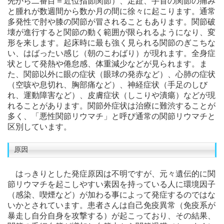
先から二番目＝近位指節関節）、足趾、手首の関節の痛み
と腫れが数週間から数か月の間に徐々に起こります。通常
多発性で肘や膝の関節が冒されることもあります。関節破
壊が進行すると関節の動く範囲が限られるようになり、変
形を来します。起床時に最も強く見られる関節のぎこちな
い、はばったい感じ（朝のこわばり）が現れます。全身症
状として発熱や倦怠感、体重減少などが見られます。ま
た、関節以外に眼の症状（眼球の発赤など）、心肺の症状
（空咳や息切れ、胸部痛など）、神経症状（手足のしび
れ、運動障害など）、皮膚症状（しこりや潰瘍）などが現
れることがあります。関節外症状は治療に難渋することが
多く、「悪性関節リウマチ」と呼び通常の関節リウマチと
区別しています。
原因
はっきりとした発症原因は不明ですが、元々遺伝的に関
節リウマチを起こしやすい素因を持っている人に環境因子
（感染、喫煙など）が加わる事によって発症するのではな
いかとされています。患者さんは自己免疫異常（免疫系が
暴走し自分自身を攻撃する）が起こっており、その結果、