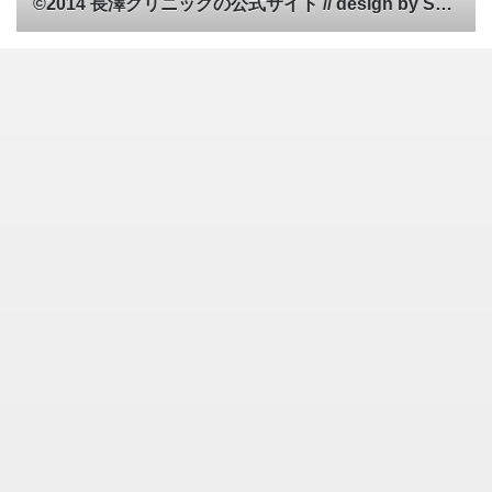
©2014 長澤クリニックの公式サイト // design by SAN-ESU